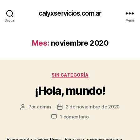
calyxservicios.com.ar
Buscar
Menú
Mes:
noviembre 2020
Categorías
SIN CATEGORÍA
¡Hola, mundo!
Por
admin
2 de noviembre de 2020
Autor
Fecha
de
de
en
1 comentario
la
la
¡Hola,
entrada
entrada
mundo!
Bienvenido a WordPress. Esta es tu primera entrada.